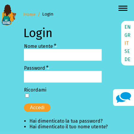
Login
Home
EN
Login
GR
IT
*
Nome utente
SE
DE
*
Password
Ricordami
Accedi
Hai dimenticato la tua password?
Hai dimenticato il tuo nome utente?