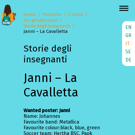
Home
Prodotto
E-Book
Per gli educatori
Storie degli insegnanti
EN
Janni – La Cavalletta
GR
IT
Storie degli
SE
insegnanti
DE
Janni – La
Cavalletta
Wanted poster: Janni
Name: Johannes
Favourite band: Metallica
Favourite colour:black, blue, green
Soccer team: Hertha BSC, Paok