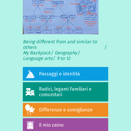
Being different from and similar to
others
My Backpack
Geography
Language arts
9 to 12
Passaggi e identità
Radici, legami familiari e
comunitari
Differenze e somiglianze
Il mio zaino