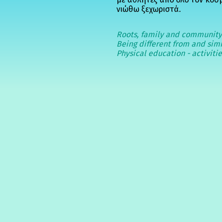
νιώθω ξεχωριστά.
Roots, family and communit
Being different from and simi
Physical education - activiti