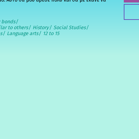
y bonds
lar to others
History
Social Studies
es
Language arts
12 to 15