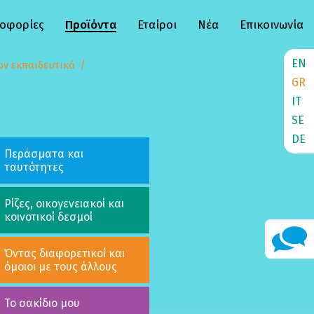
οφορίες
Προϊόντα
Εταίροι
Νέα
Επικοινωνία
EN
τον εκπαιδευτικό
GR
IT
SE
DE
Περάσματα και
ταυτότητες
Ρίζες, οικογενειακοί και
κοινοτικοί δεσμοί
Όντας διαφορετικοί και
όμοιοι με τους άλλους
Το σακίδιο μου